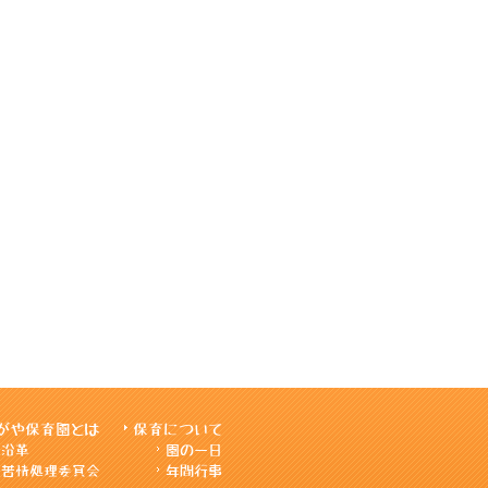
がや保育園とは
保育について
沿革
園の一日
苦情処理委員会
年間行事