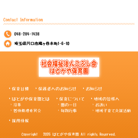
Contact Information
048-284-1438
埼玉県川口市鳩ヶ谷本町1-6-10
保育目標
保護者へのお知らせ
お知らせ
はとがや保育園とは
保育について
地域の皆様へ
沿革
園の一日
お誘い
苦情処理委員会
年間行事
地域子育て支援活動
採用情報
Copyright © 2026 はとがや保育園 All rights Reserved.